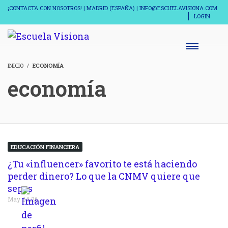
¡CONTACTA CON NOSOTROS! | MADRID (ESPAÑA) | INFO@ESCUELAVISIONA.COM
LOGIN
INICIO
ECONOMÍA
economía
EDUCACIÓN FINANCIERA
¿Tu «influencer» favorito te está haciendo
perder dinero? Lo que la CNMV quiere que
sepas
May 24,26