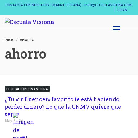
¡CONTACTA CON NOSOTROS! | MADRID (ESPAÑA) | INFO@ESCUELAVISIONA.COM
LOGIN
INICIO
AHORRO
ahorro
EDUCACIÓN FINANCIERA
¿Tu «influencer» favorito te está haciendo
perder dinero? Lo que la CNMV quiere que
sepas
May 24,26