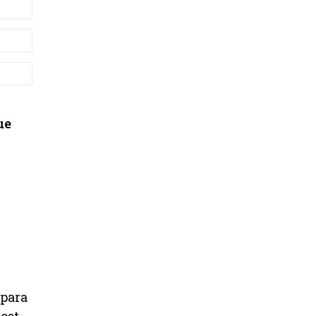
ue
 para