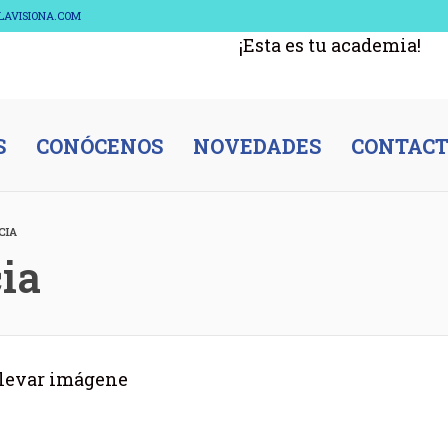
ELAVISIONA.COM
¡Esta es tu academia!
S
CONÓCENOS
NOVEDADES
CONTAC
CIA
cia
 llevar imágene