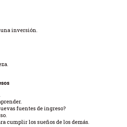
 una inversión.
eza.
esos
.
aprender.
nuevas fuentes de ingreso?
so.
ra cumplir los sueños de los demás.