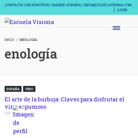
¡CONTACTA CON NOSOTROS! | MADRID (ESPAÑA) | INFO@ESCUELAVISIONA.COM
LOGIN
INICIO
ENOLOGÍA
enología
ESPAÑA
VINO
El arte de la burbuja: Claves para disfrutar el
vino espumoso
Abr 18,26