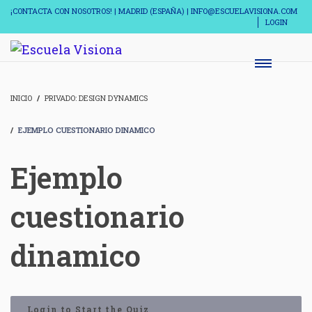
¡CONTACTA CON NOSOTROS! | MADRID (ESPAÑA) | INFO@ESCUELAVISIONA.COM
LOGIN
INICIO
PRIVADO: DESIGN DYNAMICS
EJEMPLO CUESTIONARIO DINAMICO
Ejemplo
cuestionario
dinamico
Login to Start the Quiz