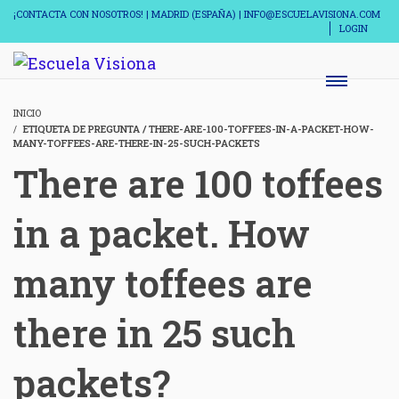
¡CONTACTA CON NOSOTROS! | MADRID (ESPAÑA) | INFO@ESCUELAVISIONA.COM
LOGIN
INICIO
ETIQUETA DE PREGUNTA / THERE-ARE-100-TOFFEES-IN-A-PACKET-HOW-
MANY-TOFFEES-ARE-THERE-IN-25-SUCH-PACKETS
There are 100 toffees
in a packet. How
many toffees are
there in 25 such
packets?