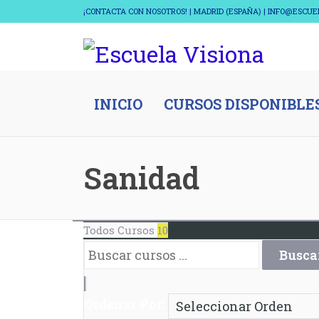
¡CONTACTA CON NOSOTROS! | MADRID (ESPAÑA) | INFO@ESCU
INICIO
CURSOS DISPONIBLE
Sanidad
Todos Cursos
10
Ordenar Por: