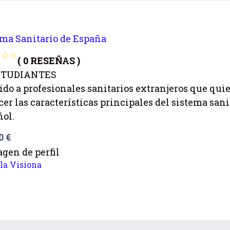
ema Sanitario de España
( 0 RESEÑAS )
STUDIANTES
ido a profesionales sanitarios extranjeros que qui
er las características principales del sistema sani
ñol.
00
€
la Visiona