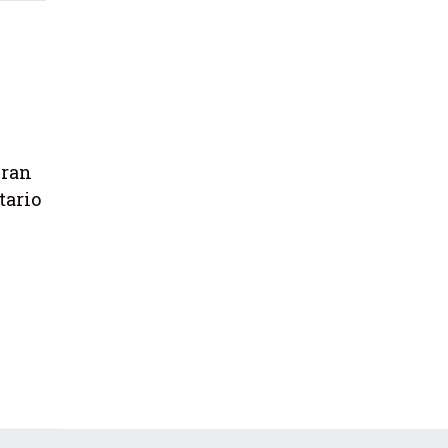
eran
tario