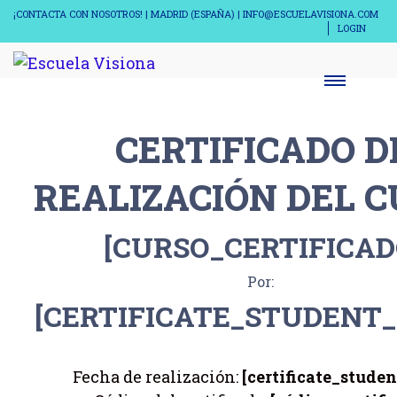
¡CONTACTA CON NOSOTROS! | MADRID (ESPAÑA) | INFO@ESCUELAVISIONA.COM
LOGIN
CERTIFICADO D
REALIZACIÓN DEL C
[CURSO_CERTIFICAD
Por:
[CERTIFICATE_STUDENT
Fecha de realización:
[certificate_stude