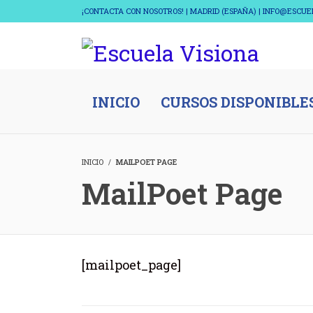
¡CONTACTA CON NOSOTROS! | MADRID (ESPAÑA) | INFO@ESCU
INICIO
CURSOS DISPONIBLE
INICIO
MAILPOET PAGE
MailPoet Page
[mailpoet_page]